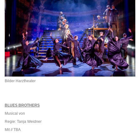
Bilder Harztheater
BLUES BROTHERS
Musical von
Regie: Tanja Weidner
Mit // TBA