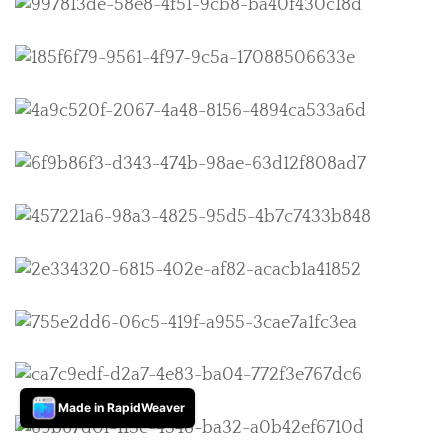
Made in RapidWeaver