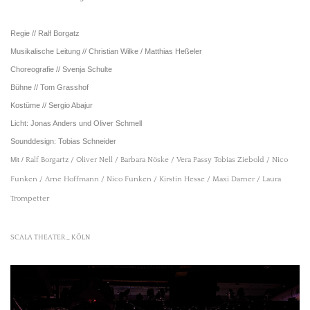
Regie // Ralf Borgatz
Musikalische Leitung // Christian Wilke / Matthias Heßeler
Choreografie // Svenja Schulte
Bühne // Tom Grasshof
Kostüme
// Sergio Abajur
Licht: Jonas Anders und Oliver Schmell
Sounddesign: Tobias Schneider
Mit /
Ralf Borgartz / Oliver Nell / Barbara Nöske / Vera Passy Tobias Ziebold / Nico
Funken / Arne Hoffmann / Nico Funken / Kirstin Hesse / Maxi Darner / Laura
Trompetter
SCALA THEATER _ KÖLN